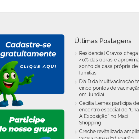
Últimas Postagens
Residencial Cravos chega
40% das obras e aproxim
sonho da casa própria de
famílias
Dia D da Multivacinação t
cinco pontos de vacinaçã
em Jundiaí
Cecília Lemes participa de
encontro especial de “Cha
A Exposição” no Maxi
Shopping
Creche revitalizada ampli
vagas para a Educação