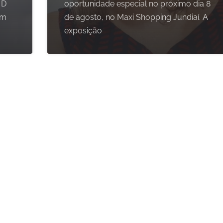
 D
oportunidade especial no próximo dia 8
om
de agosto, no Maxi Shopping Jundiaí. A
exposição