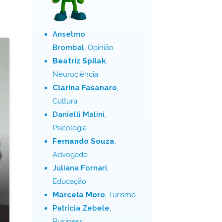
Anselmo
Brombal
, Opinião
Beatriz Spilak
,
Neurociência
Clarina Fasanaro
,
Cultura
Danielli Malini
,
Psicologia
Fernando Souza
,
Advogado
Juliana Fornari
,
Educação
Marcela Moro
, Turismo
Patrícia Zebele
,
Business