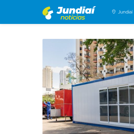
Jundiaí