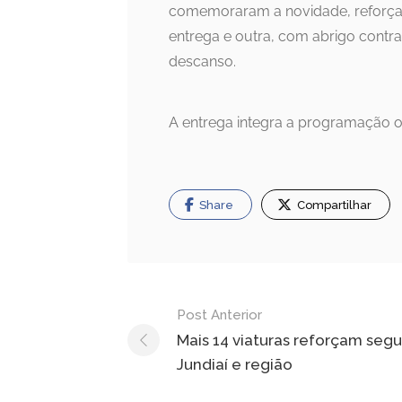
comemoraram a novidade, reforçand
entrega e outra, com abrigo contr
descanso.
A entrega integra a programação of
Share
Compartilhar
Navegação
Post Anterior
de
Mais 14 viaturas reforçam seg
Jundiaí e região
Post