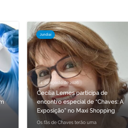
Jundiaí
4 de agosto de 2026
Cecília Lemes participa de
em
encontro especial de “Chaves: A
Exposição” no Maxi Shopping
Os fãs de Chaves terão uma