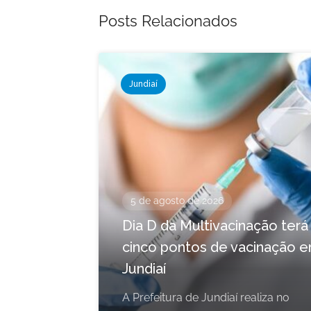
Posts Relacionados
Jundiaí
5 de agosto de 2026
Dia D da Multivacinação terá
cinco pontos de vacinação 
Jundiaí
A Prefeitura de Jundiaí realiza no