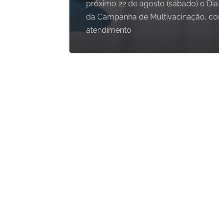
próximo 22 de agosto (sábado) o Dia
da Campanha de Multivacinação, c
atendimento