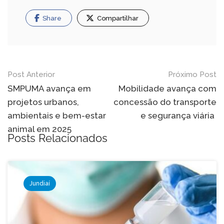
Share
Compartilhar
Navegação
Post Anterior
Próximo Post
de
SMPUMA avança em
Mobilidade avança com
projetos urbanos,
concessão do transporte
Post
ambientais e bem-estar
e segurança viária
animal em 2025
Posts Relacionados
Jundiaí