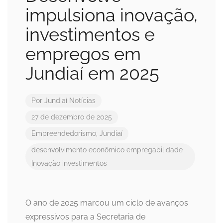
impulsiona inovação,
investimentos e
empregos em
Jundiaí em 2025
Por
Jundiaí Notícias
27 de dezembro de 2025
Empreendedorismo
,
Jundiaí
desenvolvimento econômico
empregabilidade
Inovação
investimentos
O ano de 2025 marcou um ciclo de avanços
expressivos para a Secretaria de