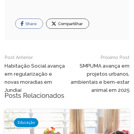
Share
Compartilhar
Navegação
Post Anterior
Próximo Post
de
Habitação Social avança
SMPUMA avança em
em regularização e
projetos urbanos,
Post
novas moradias em
ambientais e bem-estar
Jundiaí
animal em 2025
Posts Relacionados
Educação