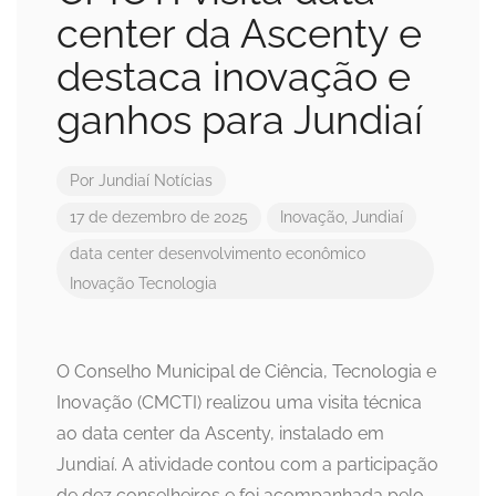
center da Ascenty e
destaca inovação e
ganhos para Jundiaí
Por
Jundiaí Notícias
17 de dezembro de 2025
Inovação
,
Jundiaí
data center
desenvolvimento econômico
Inovação
Tecnologia
O Conselho Municipal de Ciência, Tecnologia e
Inovação (CMCTI) realizou uma visita técnica
ao data center da Ascenty, instalado em
Jundiaí. A atividade contou com a participação
de dez conselheiros e foi acompanhada pelo