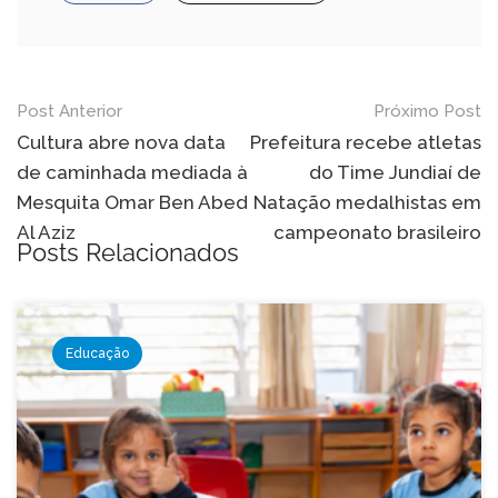
Navegação
Post Anterior
Próximo Post
de
Cultura abre nova data
Prefeitura recebe atletas
de caminhada mediada à
do Time Jundiaí de
Post
Mesquita Omar Ben Abed
Natação medalhistas em
Al Aziz
campeonato brasileiro
Posts Relacionados
Educação