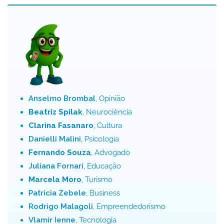
Anselmo Brombal
, Opinião
Beatriz Spilak
, Neurociência
Clarina Fasanaro
, Cultura
Danielli Malini
, Psicologia
Fernando Souza
, Advogado
Juliana Fornari
, Educação
Marcela Moro
, Turismo
Patrícia Zebele
, Business
Rodrigo Malagoli
, Empreendedorismo
Vlamir Ienne
, Tecnologia