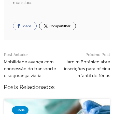
município.
Share
Compartilhar
Navegação
Post Anterior
Próximo Post
de
Mobilidade avança com
Jardim Botânico abre
concessão do transporte
inscrições para oficina
Post
e segurança viária
infantil de férias
Posts Relacionados
Jundiaí