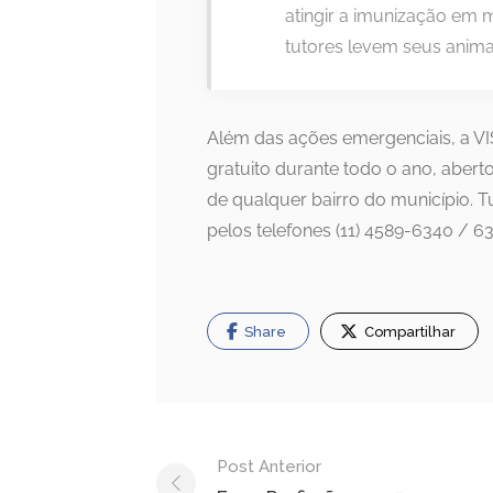
atingir a imunização em 
tutores levem seus animai
Além das ações emergenciais, a V
gratuito durante todo o ano, aberto
de qualquer bairro do município. 
pelos telefones (11) 4589-6340 / 6
Share
Compartilhar
Navegação
Post Anterior