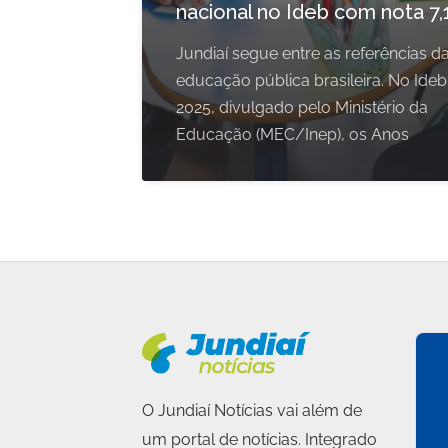
nacional no Ideb com nota 7,
Jundiaí segue entre as referências d
educação pública brasileira. No Ideb
2025, divulgado pelo Ministério da
Educação (MEC/Inep), os Anos
O Jundiaí Notícias vai além de
um portal de notícias. Integrado