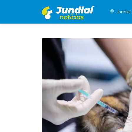
Jundiaí