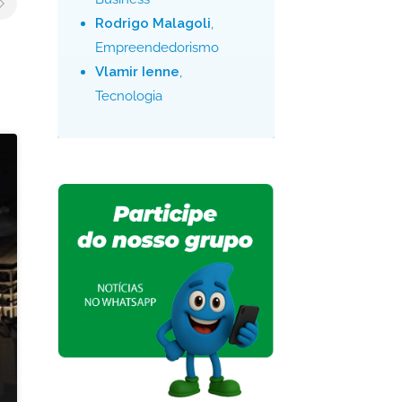
Rodrigo Malagoli
,
Empreendedorismo
Vlamir Ienne
,
Tecnologia