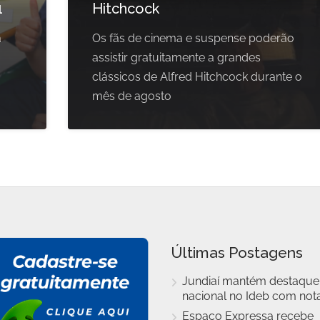
1
Hitchcock
a
Os fãs de cinema e suspense poderão
assistir gratuitamente a grandes
clássicos de Alfred Hitchcock durante o
mês de agosto
Últimas Postagens
Jundiaí mantém destaque
nacional no Ideb com nota
Espaço Expressa recebe