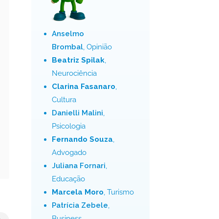
Anselmo
Brombal
, Opinião
Beatriz Spilak
,
Neurociência
Clarina Fasanaro
,
Cultura
Danielli Malini
,
Psicologia
Fernando Souza
,
Advogado
Juliana Fornari
,
Educação
Marcela Moro
, Turismo
Patrícia Zebele
,
Business