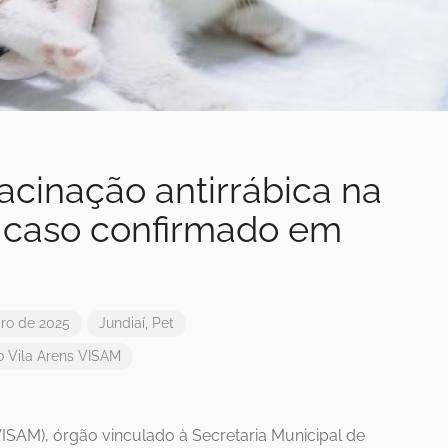
acinação antirrábica na
s caso confirmado em
ro de 2025
Jundiaí
,
Pet
o
Vila Arens
VISAM
ISAM), órgão vinculado à Secretaria Municipal de