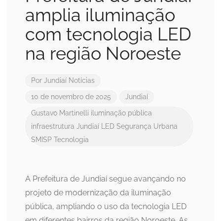
amplia iluminação
com tecnologia LED
na região Noroeste
Por
Jundiaí Notícias
10 de novembro de 2025
Jundiaí
Gustavo Martinelli
iluminação pública
infraestrutura
Jundiaí
LED
Segurança Urbana
SMISP
Tecnologia
A Prefeitura de Jundiaí segue avançando no
projeto de modernização da iluminação
pública, ampliando o uso da tecnologia LED
em diferentes bairros da região Noroeste. As