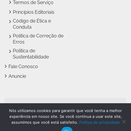
Termos de Serviço
Princípios Editoriais
Código de Ética e
Conduta
Política de Correção de
Erros
Política de
Sustentabilidade
Fale Conosco
Anuncie
Jundiaí Notícias faz parte
Nós utilizamos cookies para garantir que você tenha a melhor
do
Grupo Novo Dia
experiência em nosso site. Se você continua a usar este site,
assumimos que você está satisfeito.
Política de privacidade