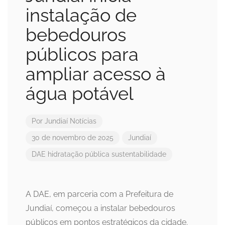
instalação de
bebedouros
públicos para
ampliar acesso à
água potável
Por
Jundiaí Notícias
30 de novembro de 2025
Jundiaí
DAE
hidratação pública
sustentabilidade
A DAE, em parceria com a Prefeitura de
Jundiaí, começou a instalar bebedouros
públicos em pontos estratégicos da cidade.