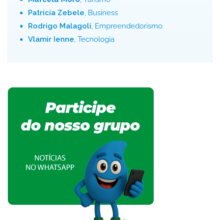
Patrícia Zebele
, Business
Rodrigo Malagoli
, Empreendedorismo
Vlamir Ienne
, Tecnologia