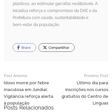
plásticos, ao estimular garrafas reutilizáveis. A
iniciativa reforça o compromisso da DAE e da
Prefeitura com saúde, sustentabilidade e
bem-estar da população.
Share
Compartilhar
Navegação
Post Anterior
Próximo Post
de
Idoso morre por febre
Último dia para
maculosa em Jundiaí;
inscrições nos cursos
Post
Vigilância reforça alerta
gratuitos do Centro de
à população
Línguas
Posts Relacionados