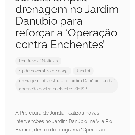
drenagem no Jardim
Danúbio para
reforçar a ‘Operação
contra Enchentes’
Por
Jundiaí Notícias
14 de novembro de 2025
Jundiaí
drenagem
infraestrutura
Jardim Danúbio
Jundiaí
operação contra enchentes
SMISP
A Prefeitura de Jundiaí realizou novas
intervenções no Jardim Danúbio, na Vila Rio
Branco, dentro do programa “Operação