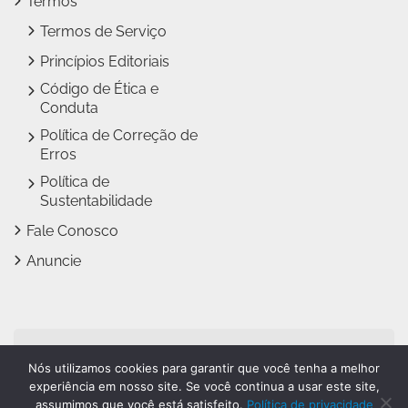
Termos
Termos de Serviço
Princípios Editoriais
Código de Ética e
Conduta
Política de Correção de
Erros
Política de
Sustentabilidade
Fale Conosco
Anuncie
Jundiaí Notícias faz parte
Nós utilizamos cookies para garantir que você tenha a melhor
do
Grupo Novo Dia
experiência em nosso site. Se você continua a usar este site,
assumimos que você está satisfeito.
Política de privacidade