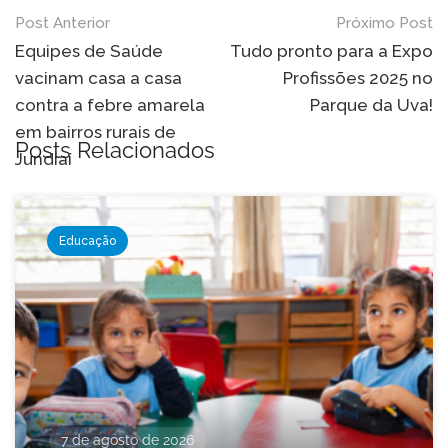
Navegação
Post Anterior
Próximo Post
de
Equipes de Saúde
Tudo pronto para a Expo
vacinam casa a casa
Profissões 2025 no
Post
contra a febre amarela
Parque da Uva!
em bairros rurais de
Posts Relacionados
Jundiaí
Educação
7 de agosto de 2026