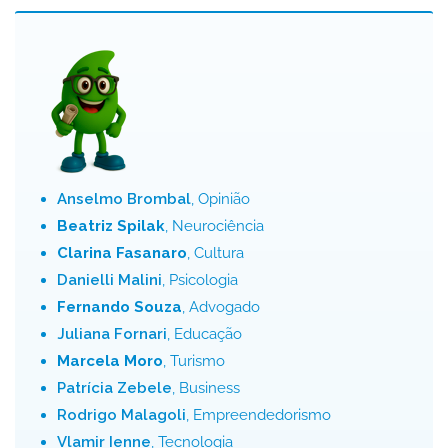
Anselmo Brombal
, Opinião
Beatriz Spilak
, Neurociência
Clarina Fasanaro
, Cultura
Danielli Malini
, Psicologia
Fernando Souza
, Advogado
Juliana Fornari
, Educação
Marcela Moro
, Turismo
Patrícia Zebele
, Business
Rodrigo Malagoli
, Empreendedorismo
Vlamir Ienne
, Tecnologia