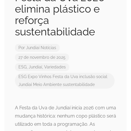
elimina plástico e
reforça
sustentabilidade
Por
Jundiaí Notícias
27 de novembro de 2025
ESG
,
Jundiaí
,
Variedades
ESG
Expo Vinhos
Festa da Uva
inclusão social
Jundiaí
Meio Ambiente
sustentabilidade
A Festa da Uva de Jundiaí inicia 2026 com uma
mudança histórica: nenhum copo plástico será
utilizado em toda a programação. As