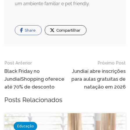
um ambiente familiar e pet friendly.
Share
Compartilhar
Navegação
Post Anterior
Próximo Post
de
Black Friday no
Jundiaí abre inscrições
JundiaíShopping oferece
para aulas gratuitas de
Post
até 70% de desconto
natação em 2026
Posts Relacionados
Educação