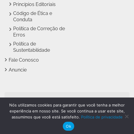
Princípios Editoriais
Código de Ética e
Conduta
Política de Correção de
Erros
Política de
Sustentabilidade
Fale Conosco
Anuncie
Jundiaí Notícias faz parte
Nós utilizamos cookies para garantir que você tenha a melhor
do
Grupo Novo Dia
experiência em nosso site. Se você continua a usar este site,
assumimos que você está satisfeito.
Política de privacidade
Ok