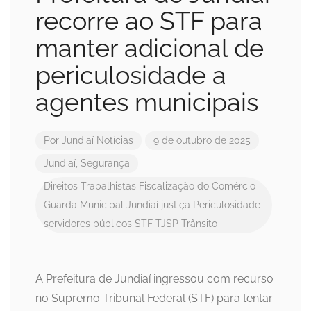
recorre ao STF para
manter adicional de
periculosidade a
agentes municipais
Por
Jundiaí Notícias
9 de outubro de 2025
Jundiaí
,
Segurança
Direitos Trabalhistas
Fiscalização do Comércio
Guarda Municipal
Jundiaí
justiça
Periculosidade
servidores públicos
STF
TJSP
Trânsito
A Prefeitura de Jundiaí ingressou com recurso
no Supremo Tribunal Federal (STF) para tentar