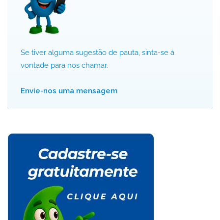
Se tiver alguma sugestão de pauta, sinta-se à
vontade para nos chamar.
Envie-nos uma mensagem