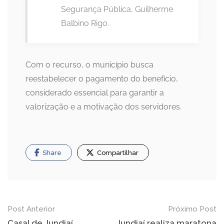
Segurança Pública, Guilherme
Balbino Rigo.
Com o recurso, o município busca
reestabelecer o pagamento do benefício,
considerado essencial para garantir a
valorização e a motivação dos servidores.
Share
Compartilhar
Navegação
Post Anterior
Próximo Post
Casal de Jundiaí
Jundiaí realiza maratona