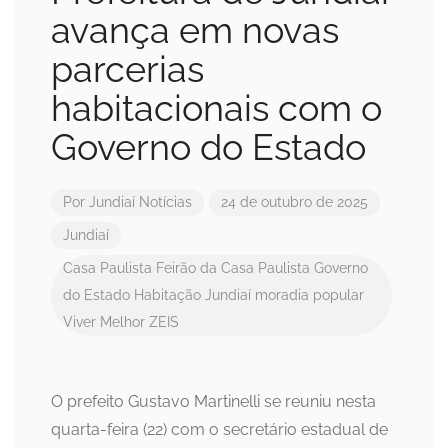
avança em novas
parcerias
habitacionais com o
Governo do Estado
Por
Jundiaí Notícias
24 de outubro de 2025
Jundiaí
Casa Paulista
Feirão da Casa Paulista
Governo
do Estado
Habitação
Jundiaí
moradia popular
Viver Melhor
ZEIS
O prefeito Gustavo Martinelli se reuniu nesta
quarta-feira (22) com o secretário estadual de