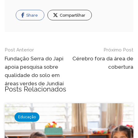
Share
Compartilhar
Navegação
Post Anterior
Próximo Post
de
Fundação Serra do Japi
Cérebro fora da área de
apoia pesquisa sobre
cobertura
Post
qualidade do solo em
áreas verdes de Jundiaí
Posts Relacionados
Educação