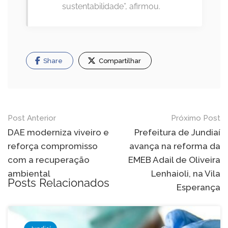
sustentabilidade”, afirmou.
Share
Compartilhar
Navegação
Post Anterior
Próximo Post
de
DAE moderniza viveiro e
Prefeitura de Jundiaí
reforça compromisso
avança na reforma da
Post
com a recuperação
EMEB Adail de Oliveira
ambiental
Lenhaioli, na Vila
Posts Relacionados
Esperança