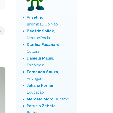
Anselmo
Brombal
, Opinião
Beatriz Spilak
,
Neurociência
Clarina Fasanaro
,
Cultura
Danielli Malini
,
Psicologia
Fernando Souza
,
Advogado
Juliana Fornari
,
Educação
Marcela Moro
, Turismo
Patrícia Zebele
,
Business