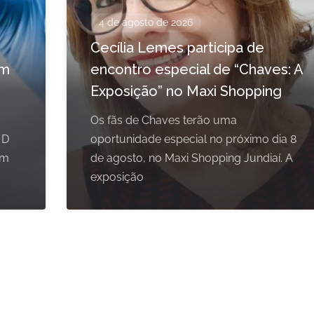
4 de agosto de 2026
Cecília Lemes participa de
em
encontro especial de “Chaves: A
Exposição” no Maxi Shopping
Os fãs de Chaves terão uma
 D
oportunidade especial no próximo dia 8
om
de agosto, no Maxi Shopping Jundiaí. A
exposição