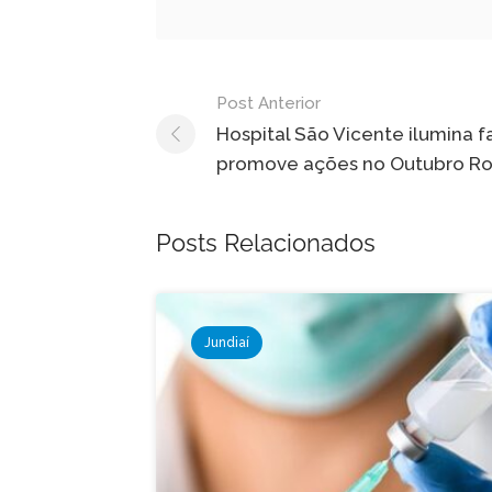
Navegação
Post Anterior
de
Hospital São Vicente ilumina 
promove ações no Outubro R
Post
Posts Relacionados
Jundiaí