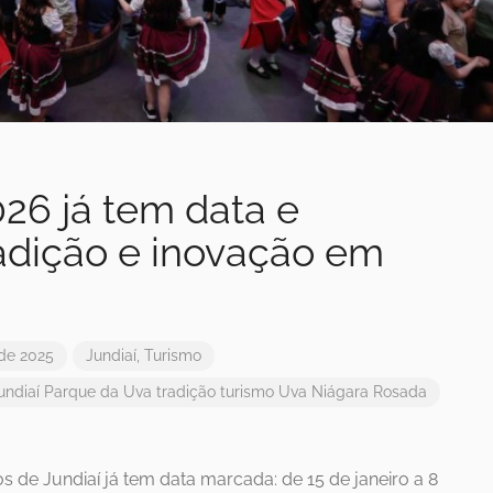
26 já tem data e
radição e inovação em
 de 2025
Jundiaí
,
Turismo
undiaí
Parque da Uva
tradição
turismo
Uva Niágara Rosada
s de Jundiaí já tem data marcada: de 15 de janeiro a 8