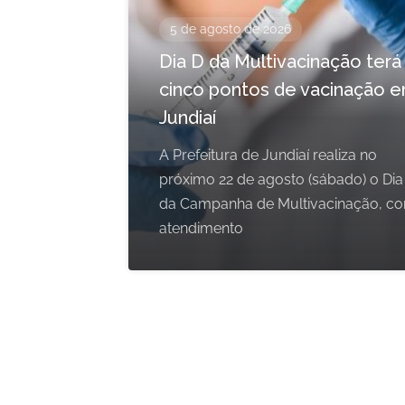
5 de agosto de 2026
Dia D da Multivacinação terá
cinco pontos de vacinação 
Jundiaí
A Prefeitura de Jundiaí realiza no
próximo 22 de agosto (sábado) o Dia
da Campanha de Multivacinação, c
atendimento