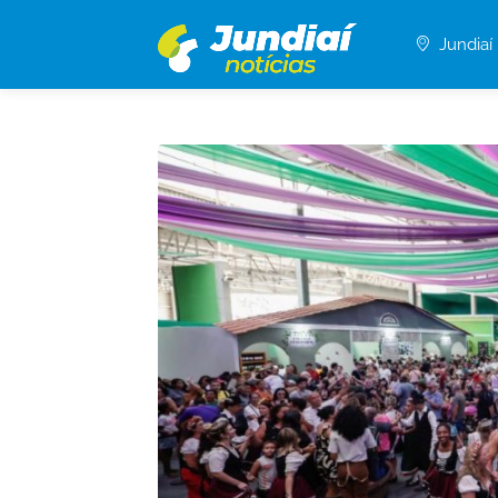
Jundiaí