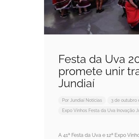
Festa da Uva 20
promete unir t
Jundiaí
Por
Jundiaí Notícias
3 de outubro
Expo Vinhos
Festa da Uva
Inovação
J
A 41ª Festa da Uva e 12ª Expo Vinho