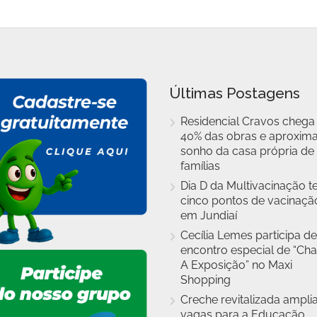
Últimas Postagens
Residencial Cravos chega
40% das obras e aproxim
sonho da casa própria de
famílias
Dia D da Multivacinação t
cinco pontos de vacinaçã
em Jundiaí
Cecília Lemes participa de
encontro especial de “Cha
A Exposição” no Maxi
Shopping
Creche revitalizada ampli
vagas para a Educação