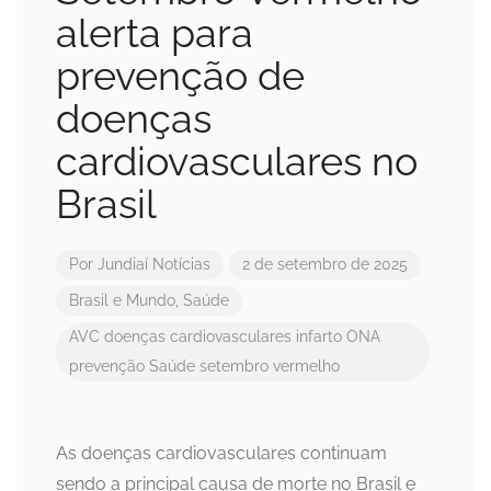
alerta para
prevenção de
doenças
cardiovasculares no
Brasil
Por
Jundiaí Notícias
2 de setembro de 2025
Brasil e Mundo
,
Saúde
AVC
doenças cardiovasculares
infarto
ONA
prevenção
Saúde
setembro vermelho
As doenças cardiovasculares continuam
sendo a principal causa de morte no Brasil e