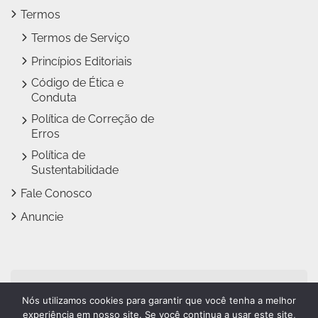
Termos
Termos de Serviço
Princípios Editoriais
Código de Ética e
Conduta
Política de Correção de
Erros
Política de
Sustentabilidade
Fale Conosco
Anuncie
Jundiaí Notícias faz parte
Nós utilizamos cookies para garantir que você tenha a melhor
do
Grupo Novo Dia
experiência em nosso site. Se você continua a usar este site,