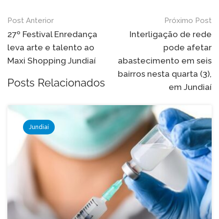
Navegação
Post Anterior
Próximo Post
de
27º Festival Enredança
Interligação de rede
leva arte e talento ao
pode afetar
Post
Maxi Shopping Jundiaí
abastecimento em seis
bairros nesta quarta (3),
Posts Relacionados
em Jundiaí
Jundiaí