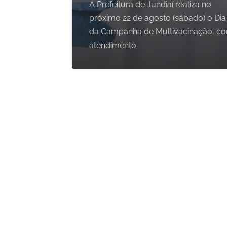
A Prefeitura de Jundiaí realiza no
próximo 22 de agosto (sábado) o Dia
da Campanha de Multivacinação, c
atendimento