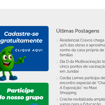
Últimas Postagens
Residencial Cravos chega
40% das obras e aproxim
sonho da casa própria de
famílias
Dia D da Multivacinação t
cinco pontos de vacinaçã
em Jundiaí
Cecília Lemes participa de
encontro especial de “Cha
A Exposição” no Maxi
Shopping
Creche revitalizada ampli
vagas para a Educação