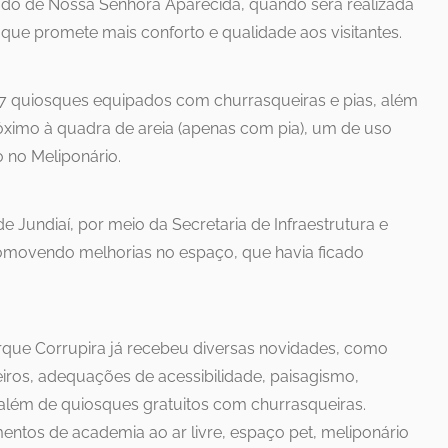
riado de Nossa Senhora Aparecida, quando será realizada
, que promete mais conforto e qualidade aos visitantes.
7 quiosques equipados com churrasqueiras e pias, além
óximo à quadra de areia (apenas com pia), um de uso
 no Meliponário.
de Jundiaí, por meio da Secretaria de Infraestrutura e
romovendo melhorias no espaço, que havia ficado
rque Corrupira já recebeu diversas novidades, como
iros, adequações de acessibilidade, paisagismo,
 além de quiosques gratuitos com churrasqueiras.
tos de academia ao ar livre, espaço pet, meliponário