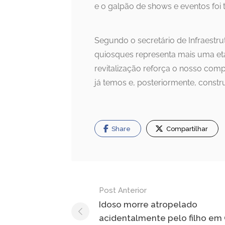
e o galpão de shows e eventos foi t
Segundo o secretário de Infraestru
quiosques representa mais uma et
revitalização reforça o nosso com
já temos e, posteriormente, constru
Share
Compartilhar
Navegação
Post Anterior
de
Idoso morre atropelado
acidentalmente pelo filho e
Post