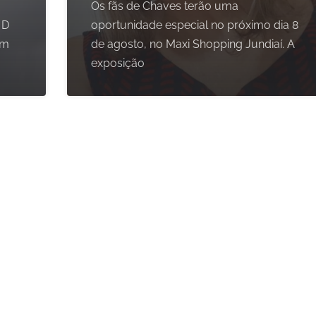
Os fãs de Chaves terão uma
 D
oportunidade especial no próximo dia 8
om
de agosto, no Maxi Shopping Jundiaí. A
exposição