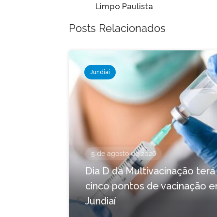
Limpo Paulista
Posts Relacionados
Jundiaí
5 de agosto de 2026
Dia D da Multivacinação terá
cinco pontos de vacinação 
Jundiaí