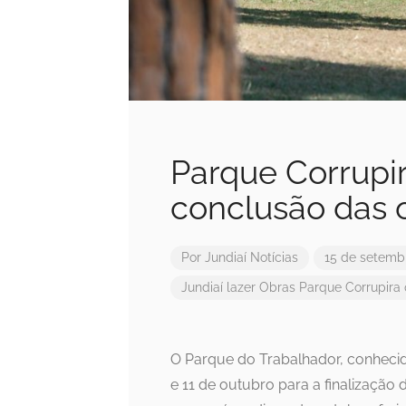
Parque Corrupi
conclusão das 
Por
Jundiaí Notícias
15 de setemb
Jundiaí
lazer
Obras
Parque Corrupira
O Parque do Trabalhador, conhecid
e 11 de outubro para a finalização