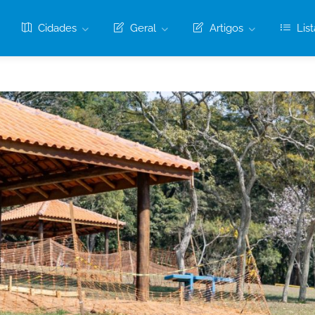
Cidades
Geral
Artigos
List