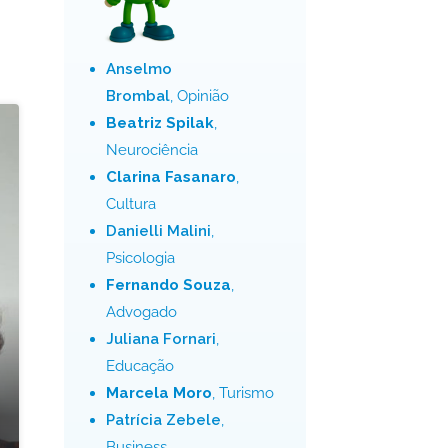
Anselmo
Brombal
, Opinião
Beatriz Spilak
,
Neurociência
Clarina Fasanaro
,
Cultura
Danielli Malini
,
Psicologia
Fernando Souza
,
Advogado
Juliana Fornari
,
Educação
Marcela Moro
, Turismo
Patrícia Zebele
,
Business