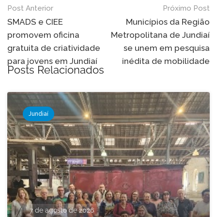
Navegação
Post Anterior
Próximo Post
de
SMADS e CIEE
Municípios da Região
promovem oficina
Metropolitana de Jundiaí
Post
gratuita de criatividade
se unem em pesquisa
para jovens em Jundiaí
inédita de mobilidade
Posts Relacionados
Jundiaí
7 de agosto de 2026