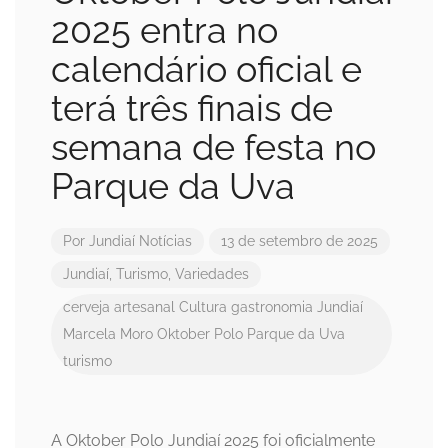
2025 entra no
calendário oficial e
terá três finais de
semana de festa no
Parque da Uva
Por
Jundiaí Notícias
13 de setembro de 2025
Jundiaí
,
Turismo
,
Variedades
cerveja artesanal
Cultura
gastronomia
Jundiaí
Marcela Moro
Oktober Polo
Parque da Uva
turismo
A Oktober Polo Jundiaí 2025 foi oficialmente