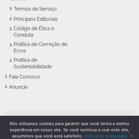
Termos de Serviço
Princípios Editoriais
Código de Ética e
Conduta
Política de Correção de
Erros
Política de
Sustentabilidade
Fale Conosco
Anuncie
Jundiaí Notícias faz parte
Nós utilizamos cookies para garantir que você tenha a melhor
do
Grupo Novo Dia
experiência em nosso site. Se você continua a usar este site,
assumimos que você está satisfeito.
Política de privacidade