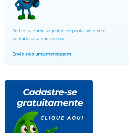
Se tiver alguma sugestão de pauta, sinta-se à
vontade para nos chamar.
Envie-nos uma mensagem