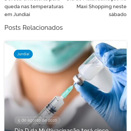
de
queda nas temperaturas
Maxi Shopping neste
Post
em Jundiaí
sábado
Posts Relacionados
Jundiaí
5 de agosto de 2026
Dia D da Multivacinação terá cinco