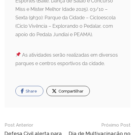
Esportes (Baile, Dança de Salão e Concurso
Miss e Mister Melhor Idade 2025). 03/10 –
Sexta (9h30): Parque da Cidade – Cicloescola
(Ciclo Vivência – Explorando o Pedalar, com
apoio do Pedala Jundiaí e PEAMA).
As atividades serão realizadas em diversos
parques e centros esportivos da cidade.
Share
Compartilhar
Navegação
Post Anterior
Próximo Post
Defesa Civil alerta para
Dia de Multivacinação no