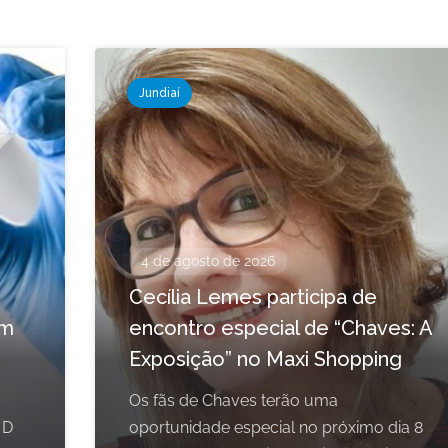
Jundiaí
4 de agosto de 2026
Cecília Lemes participa de
em
encontro especial de “Chaves: A
Exposição” no Maxi Shopping
Os fãs de Chaves terão uma
 D
oportunidade especial no próximo dia 8