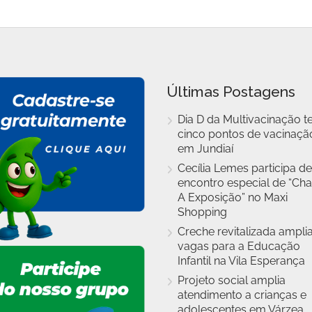
Últimas Postagens
Dia D da Multivacinação t
cinco pontos de vacinaçã
em Jundiaí
Cecília Lemes participa de
encontro especial de “Cha
A Exposição” no Maxi
Shopping
Creche revitalizada ampli
vagas para a Educação
Infantil na Vila Esperança
Projeto social amplia
atendimento a crianças e
adolescentes em Várzea