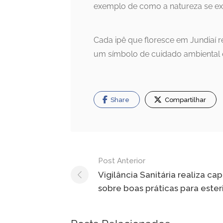
exemplo de como a natureza se exp
Cada ipê que floresce em Jundiaí
um símbolo de cuidado ambiental 
Share
Compartilhar
Navegação
Post Anterior
de
Vigilância Sanitária realiza ca
sobre boas práticas para ester
Post