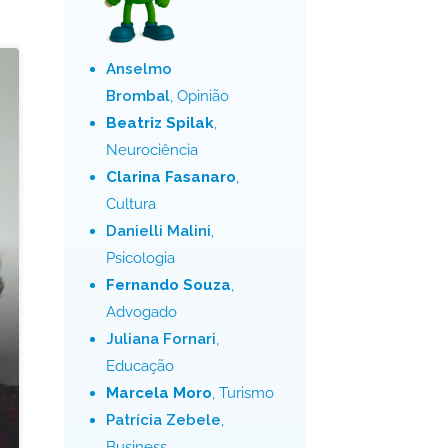
Anselmo
Brombal
, Opinião
Beatriz Spilak
,
Neurociência
Clarina Fasanaro
,
Cultura
Danielli Malini
,
Psicologia
Fernando Souza
,
Advogado
Juliana Fornari
,
Educação
Marcela Moro
, Turismo
Patrícia Zebele
,
Business