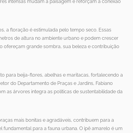
ores intensas mudam a paisagem e reforçam a conexão
s, a floração é estimulada pelo tempo seco. Essas
metros de altura no ambiente urbano e podem crescer
ão ofereçam grande sombra, sua beleza e contribuição
to para beija-flores, abelhas e maritacas, fortalecendo a
retor do Departamento de Praças e Jardins, Fabiano
m as árvores integra as políticas de sustentabilidade da
praças mais bonitas e agradáveis, contribuem para a
el fundamental para a fauna urbana. O ipê amarelo é um