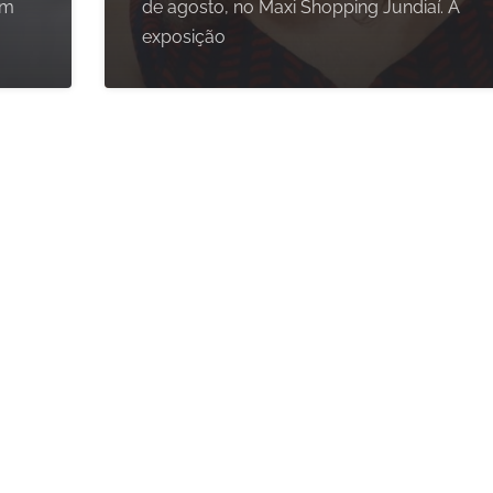
om
de agosto, no Maxi Shopping Jundiaí. A
exposição