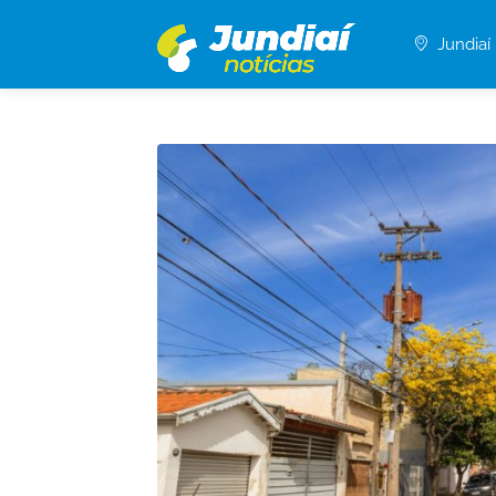
Jundiaí