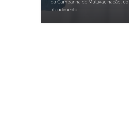
da Campanha de Multivacinação, c
atendimento