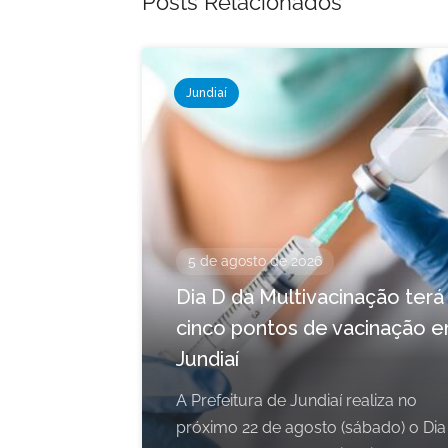
Posts Relacionados
Jundiaí
5 de agosto de 2026
Dia D da Multivacinação terá
cinco pontos de vacinação 
Jundiaí
A Prefeitura de Jundiaí realiza no
próximo 22 de agosto (sábado) o Dia