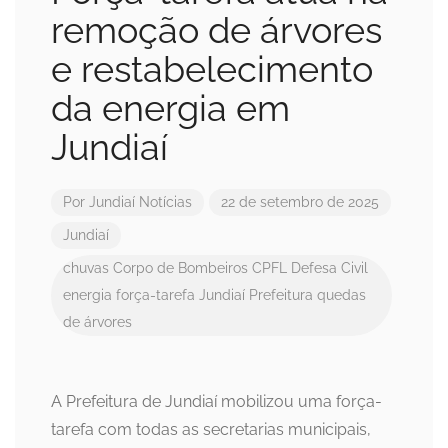
remoção de árvores
e restabelecimento
da energia em
Jundiaí
Por
Jundiaí Notícias
22 de setembro de 2025
Jundiaí
chuvas
Corpo de Bombeiros
CPFL
Defesa Civil
energia
força-tarefa
Jundiaí
Prefeitura
quedas
de árvores
A Prefeitura de Jundiaí mobilizou uma força-
tarefa com todas as secretarias municipais,