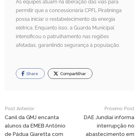
As equipes atuam na liberação das vias para
permitir que a concessionária CPFL Piratininga
possa iniciar o restabelecimento da energia
elétrica. Enquanto isso, a Guarda Municipal
intensificou o patrulhamento nas regiões
afetadas, garantindo segurança à população.
Share
Compartilhar
Navegação
Post Anterior
Próximo Post
de
Canil da GMJ encanta
DAE Jundiaí informa
alunos da EMEB Antônio
interrupção no
Post
de Pádua Giaretta com
abastecimento em