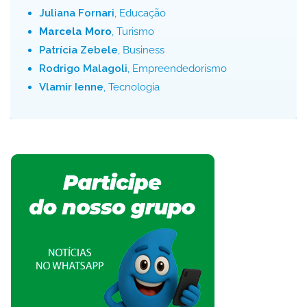
Juliana Fornari
, Educação
Marcela Moro
, Turismo
Patrícia Zebele
, Business
Rodrigo Malagoli
, Empreendedorismo
Vlamir Ienne
, Tecnologia