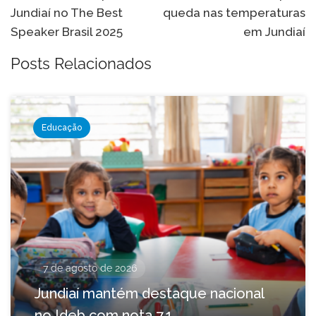
Jundiaí no The Best
queda nas temperaturas
Post
Speaker Brasil 2025
em Jundiaí
Posts Relacionados
Educação
7 de agosto de 2026
Jundiaí mantém destaque nacional
no Ideb com nota 7,1