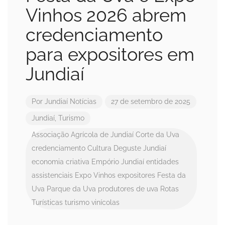
Vinhos 2026 abrem
credenciamento
para expositores em
Jundiaí
Por
Jundiaí Notícias
27 de setembro de 2025
Jundiaí
,
Turismo
Associação Agrícola de Jundiaí
Corte da Uva
credenciamento
Cultura
Deguste Jundiaí
economia criativa
Empório Jundiaí
entidades
assistenciais
Expo Vinhos
expositores
Festa da
Uva
Parque da Uva
produtores de uva
Rotas
Turísticas
turismo
vinícolas