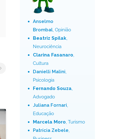
Anselmo
Brombal
, Opinião
Beatriz Spilak
,
Neurociência
Clarina Fasanaro
,
Cultura
Danielli Malini
,
Psicologia
Fernando Souza
,
Advogado
Juliana Fornari
,
Educação
Marcela Moro
, Turismo
Patrícia Zebele
,
Business