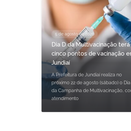
5 de agosto de 2026
Dia D da Multivacinação terá
cinco pontos de vacinação 
Jundiaí
A Prefeitura de Jundiaí realiza no
próximo 22 de agosto (sábado) o Dia
da Campanha de Multivacinação, c
atendimento