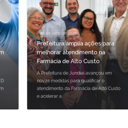
28 de julho de 2026
Prefeitura amplia ações para
em
melhorar atendimento na
Farmácia de Alto Custo
A Prefeitura de Jundiaí avançou em
 D
novas medidas para qualificar o
om
atendimento da Farmácia de Alto Custo
e acelerar a