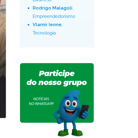
Rodrigo Malagoli
,
Empreendedorismo
Vlamir Ienne
,
Tecnologia