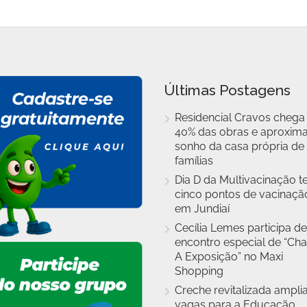
Últimas Postagens
Residencial Cravos chega
40% das obras e aproxim
sonho da casa própria de
famílias
Dia D da Multivacinação t
cinco pontos de vacinaçã
em Jundiaí
Cecília Lemes participa de
encontro especial de “Cha
A Exposição” no Maxi
Shopping
Creche revitalizada ampli
vagas para a Educação