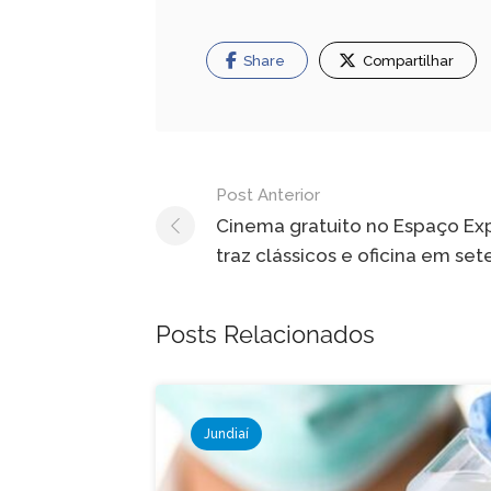
Share
Compartilhar
Navegação
Post Anterior
de
Cinema gratuito no Espaço Ex
traz clássicos e oficina em se
Post
Posts Relacionados
Jundiaí