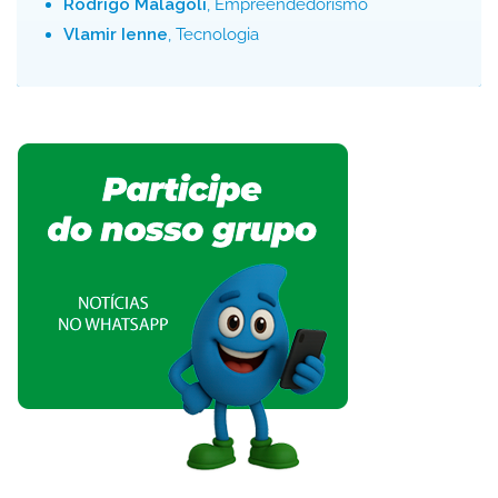
Rodrigo Malagoli
, Empreendedorismo
Vlamir Ienne
, Tecnologia