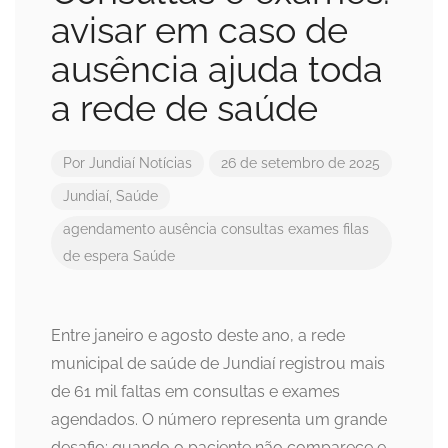
avisar em caso de
ausência ajuda toda
a rede de saúde
Por
Jundiaí Notícias
26 de setembro de 2025
Jundiaí
,
Saúde
agendamento
ausência
consultas
exames
filas
de espera
Saúde
Entre janeiro e agosto deste ano, a rede
municipal de saúde de Jundiaí registrou mais
de 61 mil faltas em consultas e exames
agendados. O número representa um grande
desafio: quando o paciente não comparece e