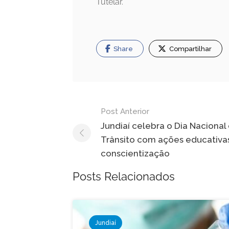
Tutelar.
Share
Compartilhar
Navegação
Post Anterior
de
Jundiaí celebra o Dia Nacional
Trânsito com ações educativa
Post
conscientização
Posts Relacionados
Jundiaí