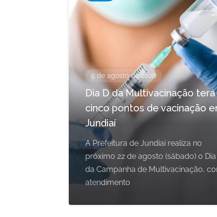
5 de agosto de 2026
Dia D da Multivacinação terá
cinco pontos de vacinação 
Jundiaí
A Prefeitura de Jundiaí realiza no
próximo 22 de agosto (sábado) o Dia
da Campanha de Multivacinação, c
atendimento