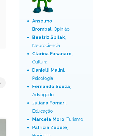
Anselmo
Brombal
, Opinião
Beatriz Spilak
,
Neurociência
Clarina Fasanaro
,
Cultura
Danielli Malini
,
Psicologia
Fernando Souza
,
Advogado
Juliana Fornari
,
Educação
Marcela Moro
, Turismo
Patrícia Zebele
,
Business