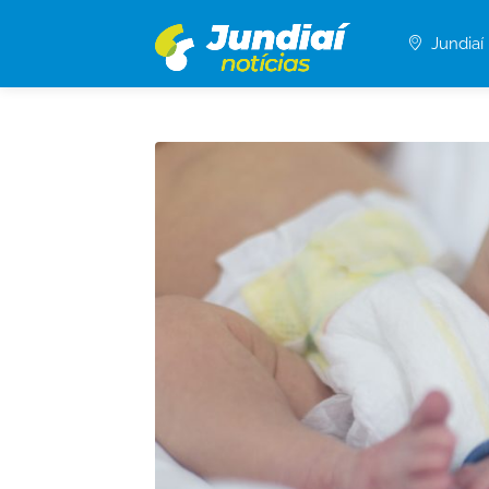
Jundiaí