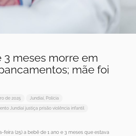
e 3 meses morre em
spancamentos; mãe foi
ro de 2025
Jundiaí
,
Polícia
ento
Jundiaí
justiça
prisão
violência infantil
a-feira (25) a bebê de 1 ano e 3 meses que estava