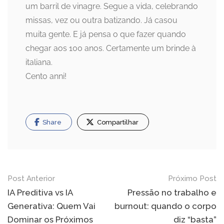
um barril de vinagre. Segue a vida, celebrando
missas, vez ou outra batizando. Já casou
muita gente. E já pensa o que fazer quando
chegar aos 100 anos. Certamente um brinde à
italiana.
Cento anni!
Share
Compartilhar
Navegação
Post Anterior
Próximo Post
de
IA Preditiva vs IA
Pressão no trabalho e
Generativa: Quem Vai
burnout: quando o corpo
Post
Dominar os Próximos
diz “basta”