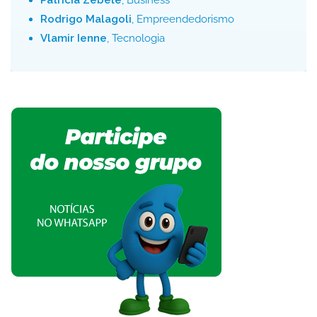
Patrícia Zebele
, Business
Rodrigo Malagoli
, Empreendedorismo
Vlamir Ienne
, Tecnologia