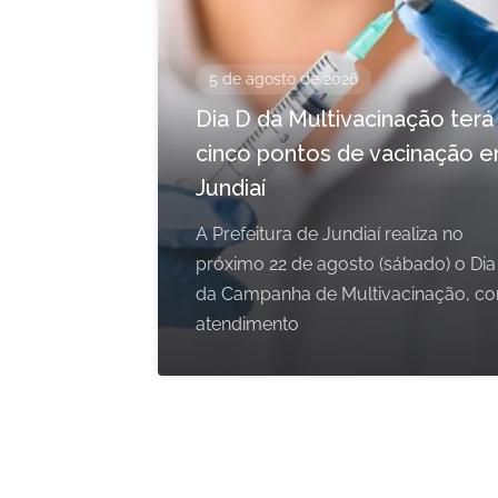
5 de agosto de 2026
Dia D da Multivacinação terá
cinco pontos de vacinação 
Jundiaí
A Prefeitura de Jundiaí realiza no
próximo 22 de agosto (sábado) o Dia
da Campanha de Multivacinação, c
atendimento