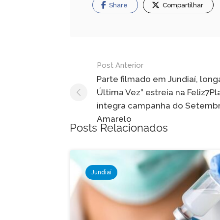
Share
Compartilhar
Navegação
Post Anterior
de
Parte filmado em Jundiaí, long
Última Vez” estreia na Feliz7Pl
Post
integra campanha do Setemb
Amarelo
Posts Relacionados
Jundiaí