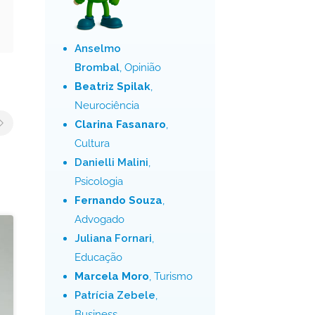
Anselmo
Brombal
, Opinião
Beatriz Spilak
,
Neurociência
Clarina Fasanaro
,
Cultura
Danielli Malini
,
Psicologia
Fernando Souza
,
Advogado
Juliana Fornari
,
Educação
Marcela Moro
, Turismo
Patrícia Zebele
,
Business