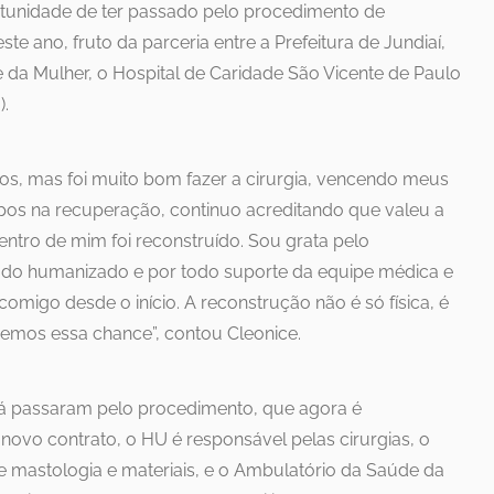
ortunidade de ter passado pelo procedimento de
e ano, fruto da parceria entre a Prefeitura de Jundiaí,
da Mulher, o Hospital de Caridade São Vicente de Paulo
).
sos, mas foi muito bom fazer a cirurgia, vencendo meus
s na recuperação, continuo acreditando que valeu a
ntro de mim foi reconstruído. Sou grata pelo
dado humanizado e por todo suporte da equipe médica e
omigo desde o início. A reconstrução não é só física, é
mos essa chance”, contou Cleonice.
já passaram pelo procedimento, que agora é
vo contrato, o HU é responsável pelas cirurgias, o
e mastologia e materiais, e o Ambulatório da Saúde da