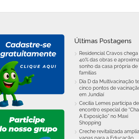
Últimas Postagens
Residencial Cravos chega
40% das obras e aproxim
sonho da casa própria de
famílias
Dia D da Multivacinação t
cinco pontos de vacinaçã
em Jundiaí
Cecília Lemes participa de
encontro especial de “Cha
A Exposição” no Maxi
Shopping
Creche revitalizada ampli
vagas para a Educação