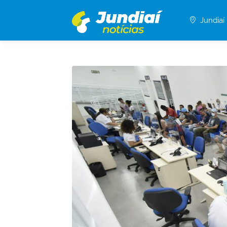
Jundiaí