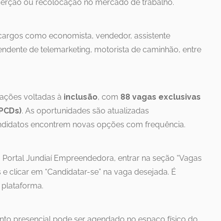
erção ou recolocação no mercado de trabalho.
 cargos como economista, vendedor, assistente
 atendente de telemarketing, motorista de caminhão, entre
 ações voltadas à
inclusão
, com
88 vagas exclusivas
(PCDs)
. As oportunidades são atualizadas
ndidatos encontrem novas opções com frequência.
o Portal Jundiaí Empreendedora, entrar na seção “Vagas
s e clicar em “Candidatar-se” na vaga desejada. É
 plataforma.
nto presencial pode ser agendado no espaço físico do