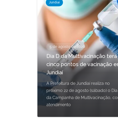
Jundiaí
5 de agosto de 2026
Dia D da Multivacinação terá
cinco pontos de vacinação 
Jundiaí
A Prefeitura de Jundiaí realiza no
próximo 22 de agosto (sábado) o Dia
da Campanha de Multivacinação, c
atendimento