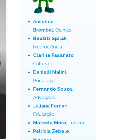
Anselmo
Brombal
, Opinião
Beatriz Spilak
,
Neurociência
Clarina Fasanaro
,
Cultura
Danielli Malini
,
Psicologia
Fernando Souza
,
Advogado
Juliana Fornari
,
Educação
Marcela Moro
, Turismo
Patrícia Zebele
,
Business