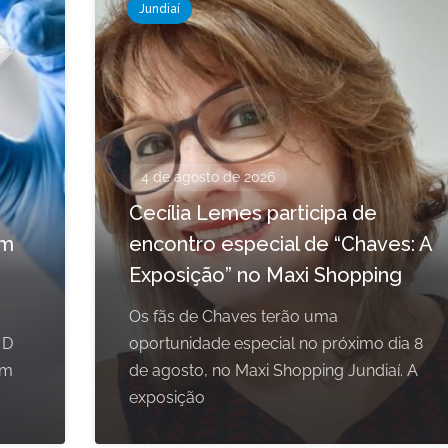
Jundiaí
4 de agosto de 2026
Cecília Lemes participa de
em
encontro especial de “Chaves: A
Exposição” no Maxi Shopping
Os fãs de Chaves terão uma
 D
oportunidade especial no próximo dia 8
om
de agosto, no Maxi Shopping Jundiaí. A
exposição