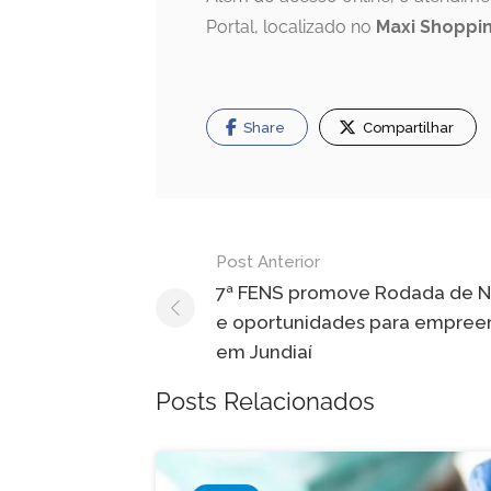
Portal, localizado no
Maxi Shoppin
Share
Compartilhar
Navegação
Post Anterior
de
7ª FENS promove Rodada de 
e oportunidades para empre
Post
em Jundiaí
Posts Relacionados