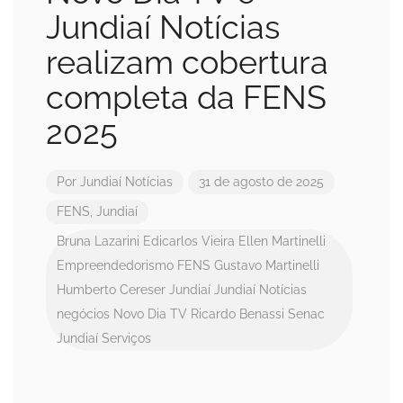
Jundiaí Notícias
realizam cobertura
completa da FENS
2025
Por
Jundiaí Notícias
31 de agosto de 2025
FENS
,
Jundiaí
Bruna Lazarini
Edicarlos Vieira
Ellen Martinelli
Empreendedorismo
FENS
Gustavo Martinelli
Humberto Cereser
Jundiaí
Jundiaí Notícias
negócios
Novo Dia TV
Ricardo Benassi
Senac
Jundiaí
Serviços