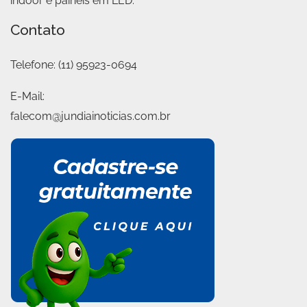
indoor e painéis em LED.
Contato
Telefone:
(11) 95923-0694
E-Mail:
falecom@jundiainoticias.com.br