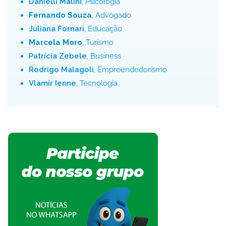
Danielli Malini
, Psicologia
Fernando Souza
, Advogado
Juliana Fornari
, Educação
Marcela Moro
, Turismo
Patrícia Zebele
, Business
Rodrigo Malagoli
, Empreendedorismo
Vlamir Ienne
, Tecnologia