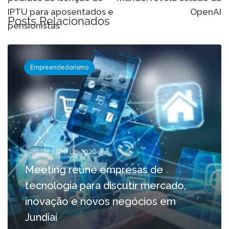
IPTU para aposentados e
OpenAI
Posts Relacionados
pensionistas
Empreendedorismo
29 de julho de 2026
Meeting reúne empresas de
tecnologia para discutir mercado,
inovação e novos negócios em
Jundiaí