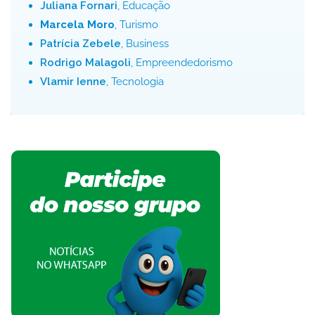
Juliana Fornari
, Educação
Marcela Moro
, Turismo
Patrícia Zebele
, Business
Rodrigo Malagoli
, Empreendedorismo
Vlamir Ienne
, Tecnologia