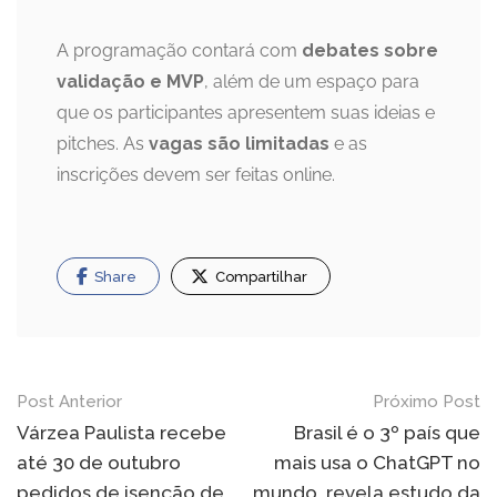
A programação contará com
debates sobre
validação e MVP
, além de um espaço para
que os participantes apresentem suas ideias e
pitches. As
vagas são limitadas
e as
inscrições devem ser feitas online.
Share
Compartilhar
Navegação
Post Anterior
Próximo Post
de
Várzea Paulista recebe
Brasil é o 3º país que
até 30 de outubro
mais usa o ChatGPT no
Post
pedidos de isenção de
mundo, revela estudo da