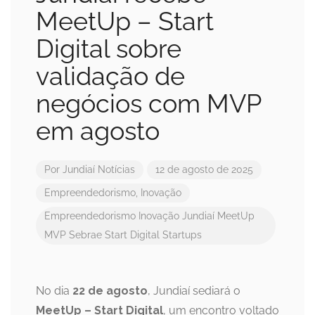
MeetUp – Start
Digital sobre
validação de
negócios com MVP
em agosto
Por
Jundiaí Notícias
12 de agosto de 2025
Empreendedorismo
,
Inovação
Empreendedorismo
Inovação
Jundiaí
MeetUp
MVP
Sebrae
Start Digital
Startups
No dia
22 de agosto
, Jundiaí sediará o
MeetUp – Start Digital
, um encontro voltado