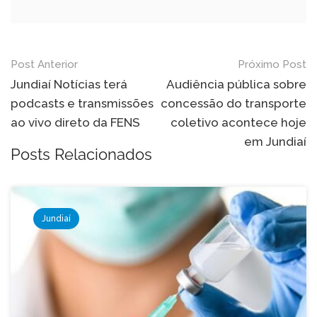
Navegação
Post Anterior
Próximo Post
de
Jundiaí Notícias terá
Audiência pública sobre
podcasts e transmissões
concessão do transporte
Post
ao vivo direto da FENS
coletivo acontece hoje
em Jundiaí
Posts Relacionados
Jundiaí