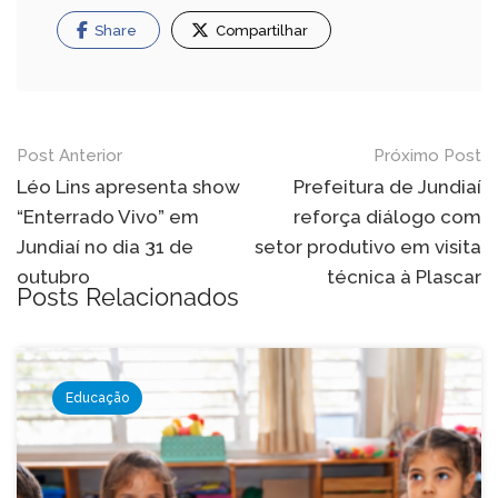
Share
Compartilhar
Navegação
Post Anterior
Próximo Post
de
Léo Lins apresenta show
Prefeitura de Jundiaí
“Enterrado Vivo” em
reforça diálogo com
Post
Jundiaí no dia 31 de
setor produtivo em visita
outubro
técnica à Plascar
Posts Relacionados
Educação