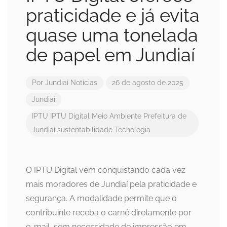
praticidade e já evita
quase uma tonelada
de papel em Jundiaí
Por
Jundiaí Notícias
26 de agosto de 2025
Jundiaí
IPTU
IPTU Digital
Meio Ambiente
Prefeitura de
Jundiaí
sustentabilidade
Tecnologia
O IPTU Digital vem conquistando cada vez
mais moradores de Jundiaí pela praticidade e
segurança. A modalidade permite que o
contribuinte receba o carnê diretamente por
e-mail, sem necessidade de impressão em