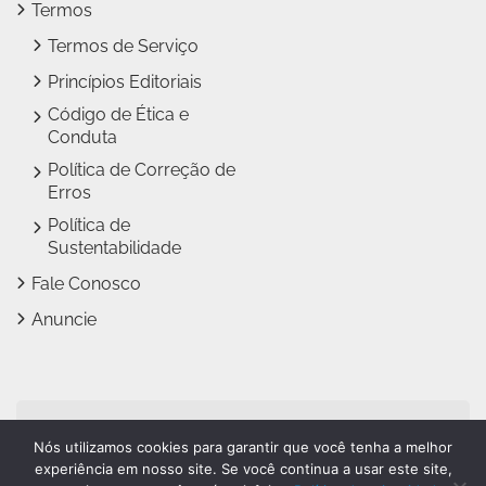
Termos
Termos de Serviço
Princípios Editoriais
Código de Ética e
Conduta
Política de Correção de
Erros
Política de
Sustentabilidade
Fale Conosco
Anuncie
Jundiaí Notícias faz parte
Nós utilizamos cookies para garantir que você tenha a melhor
do
Grupo Novo Dia
experiência em nosso site. Se você continua a usar este site,