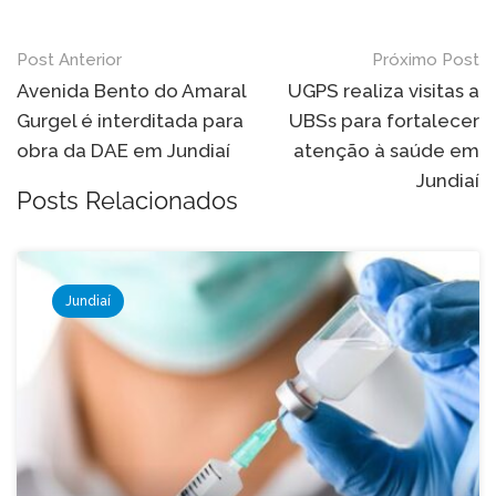
Navegação
Post Anterior
Próximo Post
de
Avenida Bento do Amaral
UGPS realiza visitas a
Gurgel é interditada para
UBSs para fortalecer
Post
obra da DAE em Jundiaí
atenção à saúde em
Jundiaí
Posts Relacionados
Jundiaí