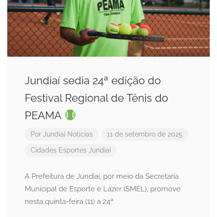
Jundiaí sedia 24ª edição do
Festival Regional de Tênis do
PEAMA
Por
Jundiaí Notícias
11 de setembro de 2025
Cidades
Esportes
Jundiaí
A Prefeitura de Jundiaí, por meio da Secretaria
Municipal de Esporte e Lazer (SMEL), promove
nesta quinta-feira (11) a 24ª