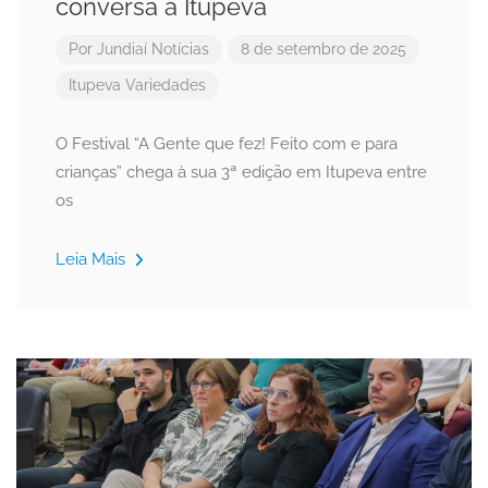
conversa a Itupeva
Por
Jundiaí Notícias
8 de setembro de 2025
Itupeva
Variedades
O Festival “A Gente que fez! Feito com e para
crianças” chega à sua 3ª edição em Itupeva entre
os
Leia Mais